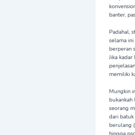
konvension
banter, pas
Padahal, s
selama ini
berperan s
Jika kadar
penjelasan
memiliki k
Mungkin in
bukankah 
seorang ma
dari batuk
berulang (
hingga pso