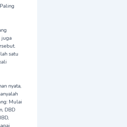
 Paling
ang
 juga
rsebut.
alah satu
ali
man nyata,
hanyalah
ang: Mulai
an, DBD
IBD,
bagai