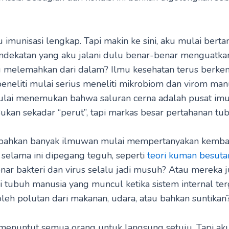
u imunisasi lengkap. Tapi makin ke sini, aku mulai berta
ndekatan yang aku jalani dulu benar-benar menguatka
ru melemahkan dari dalam? Ilmu kesehatan terus berke
 peneliti mulai serius meneliti mikrobiom dan virom man
lai menemukan bahwa saluran cerna adalah pusat im
ukan sekadar “perut”, tapi markas besar pertahanan tub
ni, bahkan banyak ilmuwan mulai mempertanyakan kembal
selama ini dipegang teguh, seperti
teori kuman besuta
ar bakteri dan virus selalu jadi musuh? Atau mereka j
i tubuh manusia yang muncul ketika sistem internal te
leh polutan dari makanan, udara, atau bahkan suntikan
 menuntut semua orang untuk langsung setuju. Tapi aku