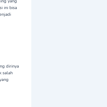
sing yang
 ini bisa
enjadi
g dirinya
ak salah
 yang