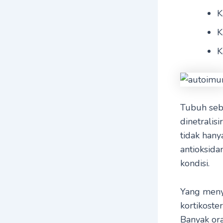
K
K
K
Tubuh sebe
dinetralisi
tidak han
antioksida
kondisi.
Yang meny
kortikoste
Banyak or