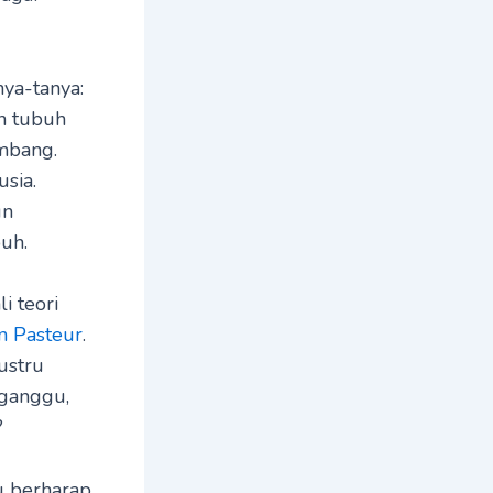
nya-tanya:
n tubuh
mbang.
usia.
un
uh.
i teori
n Pasteur
.
ustru
rganggu,
?
 berharap,