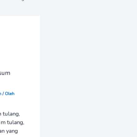
msum
n
/ Oleh
 tulang,
um tulang,
an yang