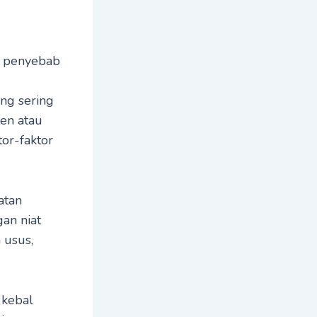
tu penyebab
ng sering
en atau
tor-faktor
atan
gan niat
 usus,
 kebal