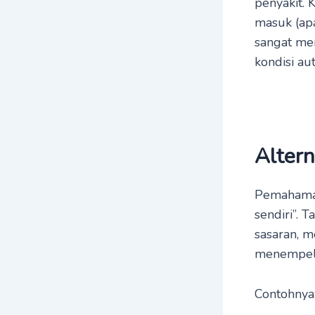
penyakit. 
masuk (apa
sangat me
kondisi au
Alter
Pemahaman
sendiri”. T
sasaran, m
menempel d
Contohnya