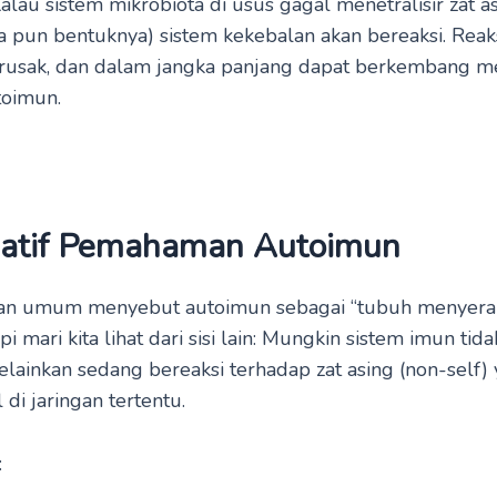
Kalau sistem mikrobiota di usus gagal menetralisir zat a
 pun bentuknya) sistem kekebalan akan bereaksi. Reaksi
rusak, dan dalam jangka panjang dapat berkembang m
toimun.
natif Pemahaman Autoimun
 umum menyebut autoimun sebagai “tubuh menyeran
api mari kita lihat dari sisi lain: Mungkin sistem imun tid
elainkan sedang bereaksi terhadap zat asing (non-self)
i jaringan tertentu.
: