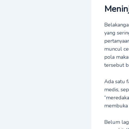
Menin
Belakangan
yang serin
pertanyaan
muncul ce
pola makan 
tersebut 
Ada satu f
medis, sep
“meredakan
membuka p
Belum lag