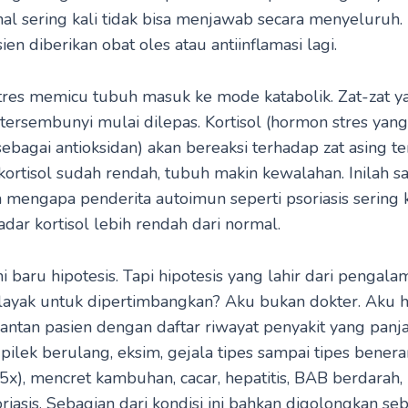
al sering kali tidak bisa menjawab secara menyeluruh.
ien diberikan obat oles atau antiinflamasi lagi.
tres memicu tubuh masuk ke mode katabolik. Zat-zat y
 tersembunyi mulai dilepas. Kortisol (hormon stres yang
ebagai antioksidan) akan bereaksi terhadap zat asing te
 kortisol sudah rendah, tubuh makin kewalahan. Inilah s
 mengapa penderita autoimun seperti psoriasis sering k
adar kortisol lebih rendah dari normal.
i baru hipotesis. Tapi hipotesis yang lahir dari pengala
layak untuk dipertimbangkan? Aku bukan dokter. Aku 
ntan pasien dengan daftar riwayat penyakit yang panj
 pilek berulang, eksim, gejala tipes sampai tipes bener
5x), mencret kambuhan, cacar, hepatitis, BAB berdarah, 
riasis. Sebagian dari kondisi ini bahkan digolongkan se