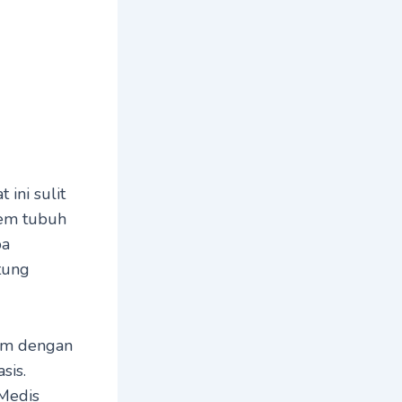
 ini sulit
stem tubuh
pa
tung
dam dengan
sis.
 Medis