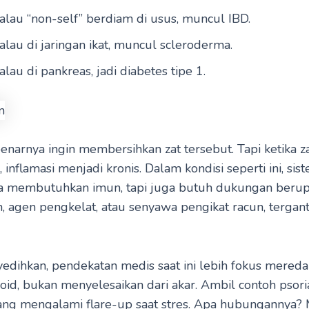
alau “non-self” berdiam di usus, muncul IBD.
alau di jaringan ikat, muncul scleroderma.
alau di pankreas, jadi diabetes tipe 1.
narnya ingin membersihkan zat tersebut. Tapi ketika zat
r, inflamasi menjadi kronis. Dalam kondisi seperti ini, si
ya membutuhkan imun, tapi juga butuh dukungan beru
n, agen pengkelat, atau senyawa pengikat racun, tergan
edihkan, pendekatan medis saat ini lebih fokus mere
roid, bukan menyelesaikan dari akar. Ambil contoh psoria
ang mengalami flare-up saat stres. Apa hubungannya?