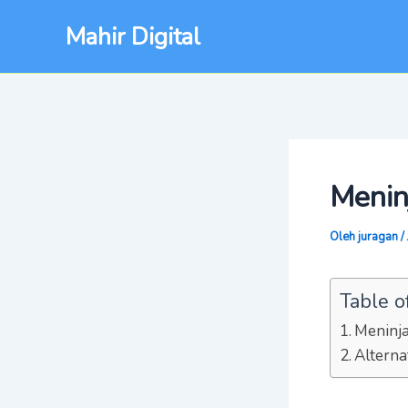
Lewati
Post
Mahir Digital
ke
navigation
konten
Menin
Oleh
juragan
/
Table o
Meninj
Altern