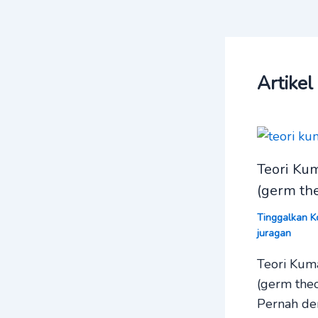
Artikel
Teori Ku
(germ the
Tinggalkan K
juragan
Teori Kum
(germ theo
Pernah den