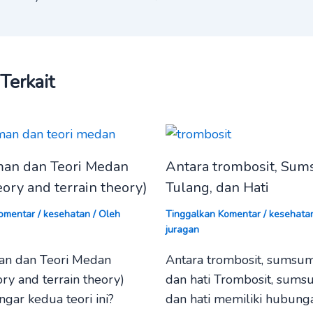
 Terkait
man dan Teori Medan
Antara trombosit, Su
ory and terrain theory)
Tulang, dan Hati
omentar
/
kesehatan
/ Oleh
Tinggalkan Komentar
/
kesehata
juragan
an dan Teori Medan
Antara trombosit, sumsum
ry and terrain theory)
dan hati Trombosit, sums
gar kedua teori ini?
dan hati memiliki hubung