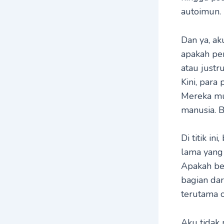
autoimun.
Dan ya, ak
apakah pe
atau just
Kini, para
Mereka mu
manusia. B
Di titik i
lama yang 
Apakah ben
bagian dar
terutama o
Aku tidak