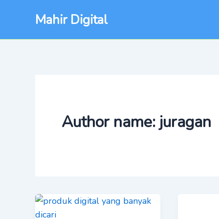
Lewati
Post
Mahir Digital
ke
pagination
konten
Author name: juragan