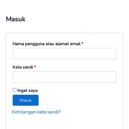
Lewati
Wajib
Wajib
ke
Masuk
konten
Nama pengguna atau alamat email
*
Kata sandi
*
Ingat saya
Masuk
Kehilangan kata sandi?