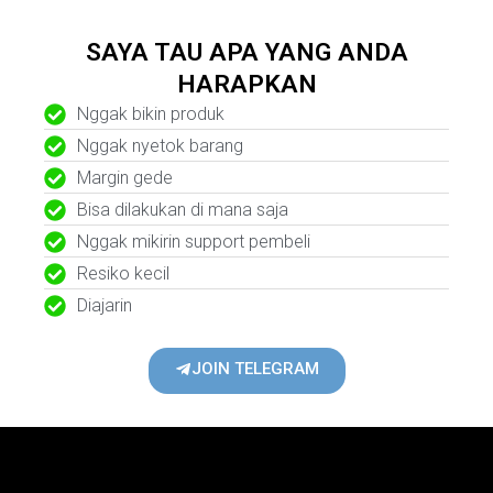
SAYA TAU APA YANG ANDA
HARAPKAN
Nggak bikin produk
Nggak nyetok barang
Margin gede
Bisa dilakukan di mana saja
Nggak mikirin support pembeli
Resiko kecil
Diajarin
JOIN TELEGRAM