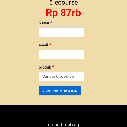
6 ecourse
Rp 87rb
Nama
*
email
*
produk
*
mahirdigital.org